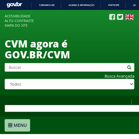
COMUNICA BR
ACESSO À INFORMAÇÃO
PARTICIPE
LEGI
IR
ACESSIBILIDADE
PARA
ALTO-CONTRASTE
O
MAPA DO SITE
CONTEÚDO
CVM agora é
GOV.BR/CVM
Busca Avançada
MENU