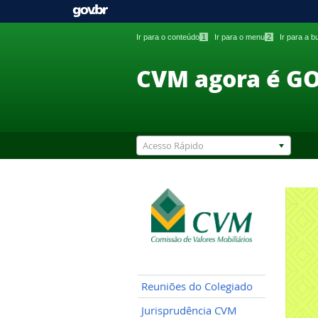
Ir para o conteúdo
1
Ir para o menu
2
Ir para a 
CVM agora é G
Acesso Rápido
Reuniões do Colegiado
Jurisprudência CVM