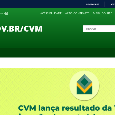
COMUNICA BR
ACE
IR
ACESSIBILIDADE
ALTO-CONTRASTE
MAPA DO SITE
busca
3
PARA
O
CONTEÚDO
OV.BR/CVM