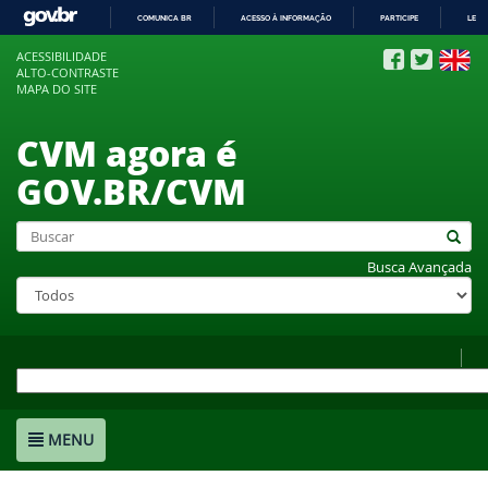
COMUNICA BR
ACESSO À INFORMAÇÃO
PARTICIPE
LEGI
IR
ACESSIBILIDADE
PARA
ALTO-CONTRASTE
O
MAPA DO SITE
CONTEÚDO
CVM agora é
GOV.BR/CVM
Busca Avançada
MENU