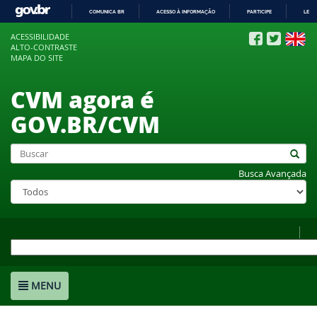
COMUNICA BR
ACESSO À INFORMAÇÃO
PARTICIPE
LEGI
IR
ACESSIBILIDADE
PARA
ALTO-CONTRASTE
O
MAPA DO SITE
CONTEÚDO
CVM agora é
GOV.BR/CVM
Busca Avançada
MENU