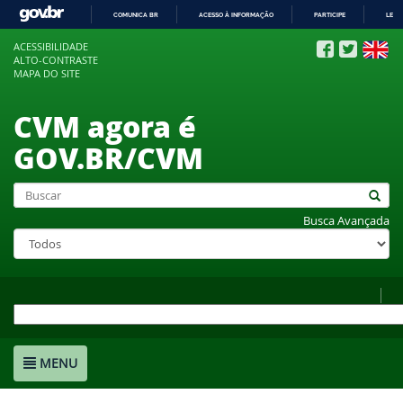
COMUNICA BR
ACESSO À INFORMAÇÃO
PARTICIPE
LEGI
IR
ACESSIBILIDADE
PARA
ALTO-CONTRASTE
O
MAPA DO SITE
CONTEÚDO
CVM agora é
GOV.BR/CVM
Busca Avançada
MENU