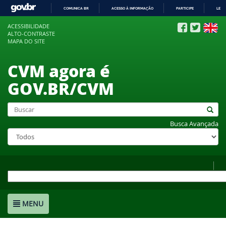
COMUNICA BR
ACESSO À INFORMAÇÃO
PARTICIPE
LEGI
IR
ACESSIBILIDADE
PARA
ALTO-CONTRASTE
O
MAPA DO SITE
CONTEÚDO
CVM agora é
GOV.BR/CVM
Busca Avançada
MENU