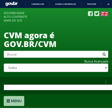
COMUNICA BR
ACESSO À INFORMAÇÃO
PARTICIPE
LEGI
IR
ACESSIBILIDADE
PARA
ALTO-CONTRASTE
O
MAPA DO SITE
CONTEÚDO
CVM agora é
GOV.BR/CVM
Busca Avançada
MENU