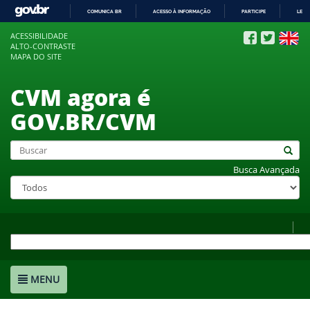
COMUNICA BR
ACESSO À INFORMAÇÃO
PARTICIPE
LEGI
IR
ACESSIBILIDADE
PARA
ALTO-CONTRASTE
O
MAPA DO SITE
CONTEÚDO
CVM agora é
GOV.BR/CVM
Busca Avançada
MENU