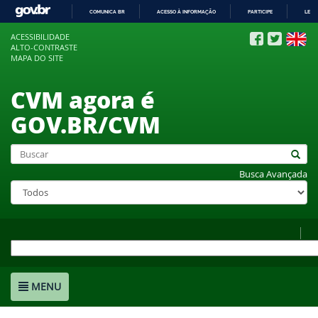
COMUNICA BR
ACESSO À INFORMAÇÃO
PARTICIPE
LEGI
IR
ACESSIBILIDADE
PARA
ALTO-CONTRASTE
O
MAPA DO SITE
CONTEÚDO
CVM agora é
GOV.BR/CVM
Busca Avançada
MENU