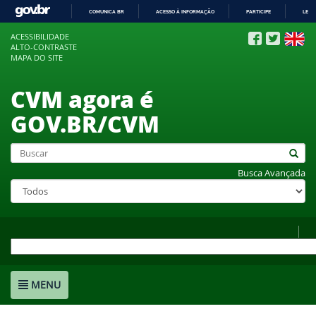
COMUNICA BR
ACESSO À INFORMAÇÃO
PARTICIPE
LEGI
IR
ACESSIBILIDADE
PARA
ALTO-CONTRASTE
O
MAPA DO SITE
CONTEÚDO
CVM agora é
GOV.BR/CVM
Busca Avançada
MENU