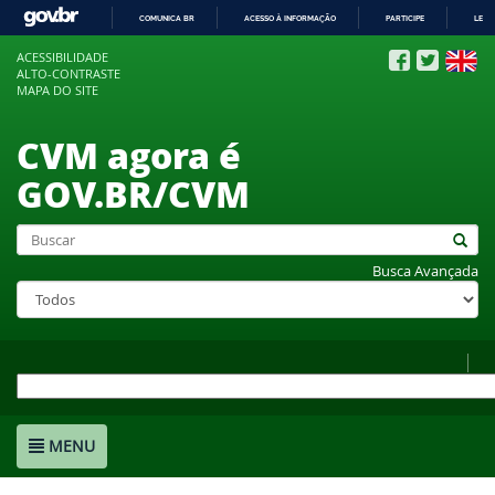
COMUNICA BR
ACESSO À INFORMAÇÃO
PARTICIPE
LEGI
IR
ACESSIBILIDADE
PARA
ALTO-CONTRASTE
O
MAPA DO SITE
CONTEÚDO
CVM agora é
GOV.BR/CVM
Busca Avançada
MENU