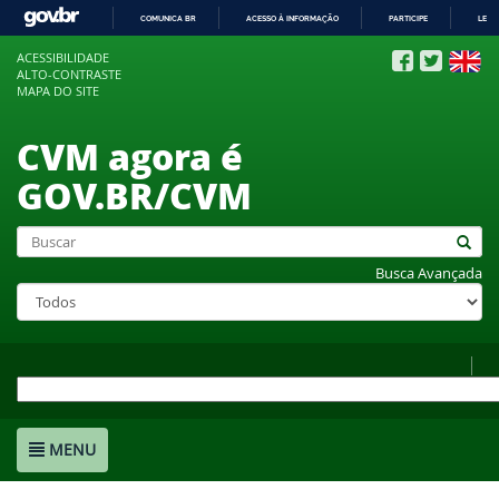
COMUNICA BR
ACESSO À INFORMAÇÃO
PARTICIPE
LEGI
IR
ACESSIBILIDADE
PARA
ALTO-CONTRASTE
O
MAPA DO SITE
CONTEÚDO
CVM agora é
GOV.BR/CVM
Busca Avançada
MENU