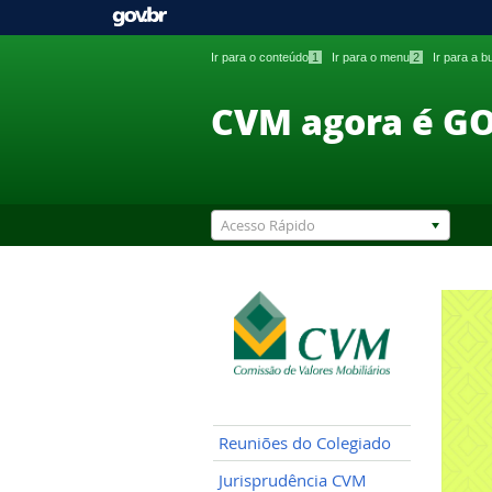
Ir para o conteúdo
1
Ir para o menu
2
Ir para a 
CVM agora é G
Acesso Rápido
Reuniões do Colegiado
Jurisprudência CVM