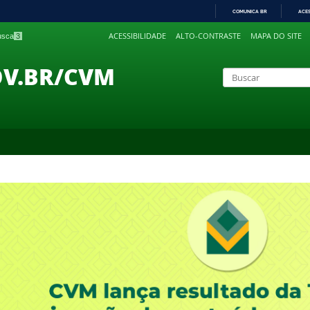
COMUNICA BR
ACE
IR
ACESSIBILIDADE
ALTO-CONTRASTE
MAPA DO SITE
busca
3
PARA
O
CONTEÚDO
OV.BR/CVM