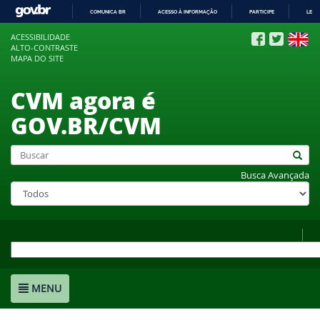
COMUNICA BR
ACESSO À INFORMAÇÃO
PARTICIPE
LEGI
IR
ACESSIBILIDADE
PARA
ALTO-CONTRASTE
O
MAPA DO SITE
CONTEÚDO
CVM agora é
GOV.BR/CVM
Busca Avançada
MENU