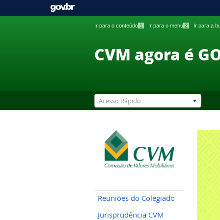
Ir para o conteúdo
1
Ir para o menu
2
Ir para a 
CVM agora é G
Acesso Rápido
Reuniões do Colegiado
Jurisprudência CVM