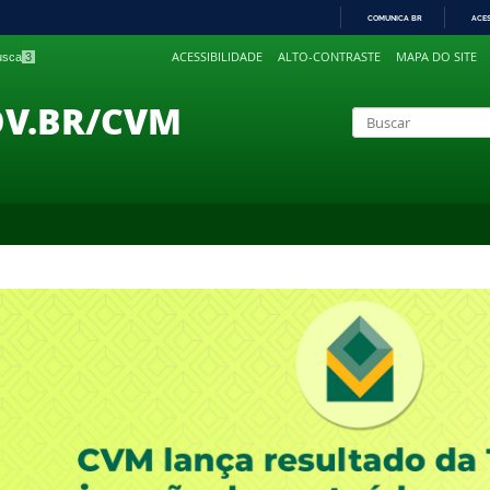
COMUNICA BR
ACE
IR
ACESSIBILIDADE
ALTO-CONTRASTE
MAPA DO SITE
busca
3
PARA
O
CONTEÚDO
OV.BR/CVM