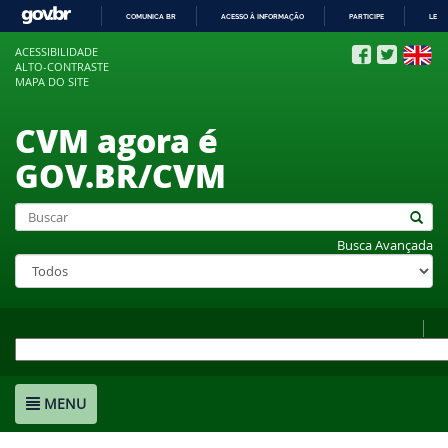
COMUNICA BR
ACESSO À INFORMAÇÃO
PARTICIPE
LEGI
IR
ACESSIBILIDADE
PARA
ALTO-CONTRASTE
O
MAPA DO SITE
CONTEÚDO
CVM agora é
GOV.BR/CVM
Busca Avançada
MENU