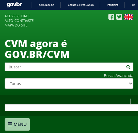
COMUNICA BR
ACESSO À INFORMAÇÃO
PARTICIPE
LEGI
IR
ACESSIBILIDADE
PARA
ALTO-CONTRASTE
O
MAPA DO SITE
CONTEÚDO
CVM agora é
GOV.BR/CVM
Busca Avançada
MENU