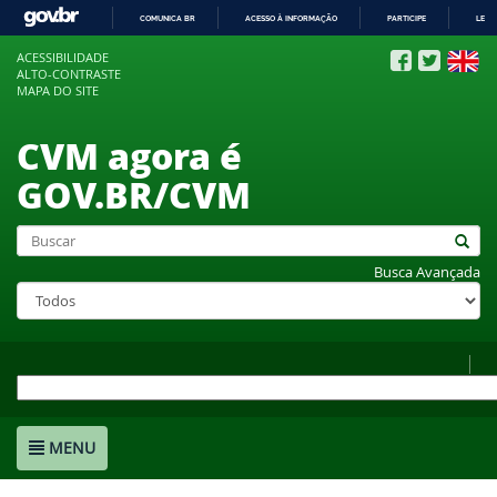
COMUNICA BR
ACESSO À INFORMAÇÃO
PARTICIPE
LEGI
IR
ACESSIBILIDADE
PARA
ALTO-CONTRASTE
O
MAPA DO SITE
CONTEÚDO
CVM agora é
GOV.BR/CVM
Busca Avançada
MENU