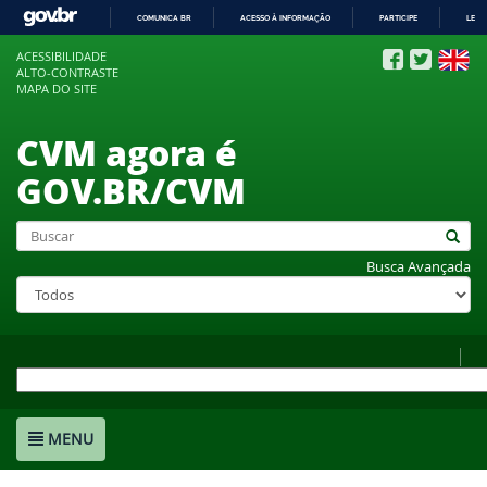
COMUNICA BR
ACESSO À INFORMAÇÃO
PARTICIPE
LEGI
IR
ACESSIBILIDADE
PARA
ALTO-CONTRASTE
O
MAPA DO SITE
CONTEÚDO
CVM agora é
GOV.BR/CVM
Busca Avançada
MENU