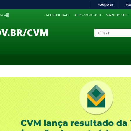
COMUNICA BR
ACE
IR
ACESSIBILIDADE
ALTO-CONTRASTE
MAPA DO SITE
busca
3
PARA
O
CONTEÚDO
OV.BR/CVM