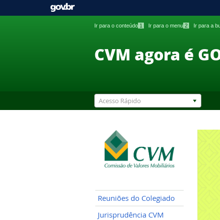
Ir para o conteúdo
1
Ir para o menu
2
Ir para a 
CVM agora é G
Acesso Rápido
Reuniões do Colegiado
Jurisprudência CVM