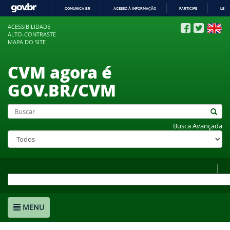
COMUNICA BR
ACESSO À INFORMAÇÃO
PARTICIPE
LEGI
IR
ACESSIBILIDADE
PARA
ALTO-CONTRASTE
O
MAPA DO SITE
CONTEÚDO
CVM agora é
GOV.BR/CVM
Busca Avançada
MENU