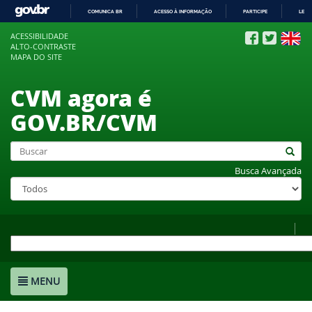
COMUNICA BR
ACESSO À INFORMAÇÃO
PARTICIPE
LEGI
IR
ACESSIBILIDADE
PARA
ALTO-CONTRASTE
O
MAPA DO SITE
CONTEÚDO
CVM agora é
GOV.BR/CVM
Busca Avançada
MENU