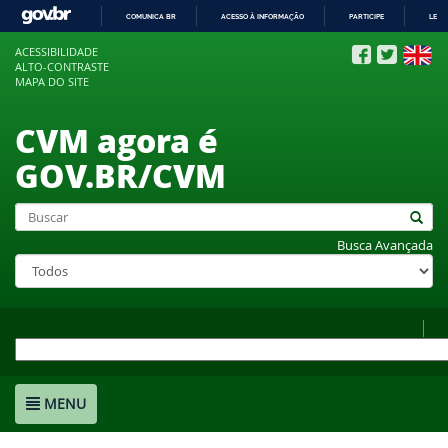
COMUNICA BR
ACESSO À INFORMAÇÃO
PARTICIPE
LEGI
IR
ACESSIBILIDADE
PARA
ALTO-CONTRASTE
O
MAPA DO SITE
CONTEÚDO
CVM agora é
GOV.BR/CVM
Busca Avançada
MENU