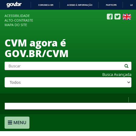
COMUNICA BR
ACESSO À INFORMAÇÃO
PARTICIPE
LEGI
IR
ACESSIBILIDADE
PARA
ALTO-CONTRASTE
O
MAPA DO SITE
CONTEÚDO
CVM agora é
GOV.BR/CVM
Busca Avançada
MENU