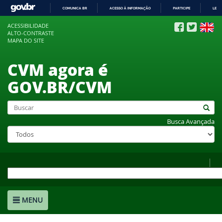
COMUNICA BR
ACESSO À INFORMAÇÃO
PARTICIPE
LEGI
IR
ACESSIBILIDADE
PARA
ALTO-CONTRASTE
O
MAPA DO SITE
CONTEÚDO
CVM agora é
GOV.BR/CVM
Busca Avançada
MENU