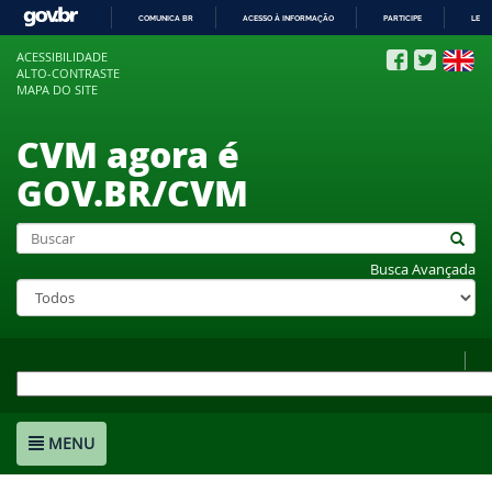
COMUNICA BR
ACESSO À INFORMAÇÃO
PARTICIPE
LEGI
IR
ACESSIBILIDADE
PARA
ALTO-CONTRASTE
O
MAPA DO SITE
CONTEÚDO
CVM agora é
GOV.BR/CVM
Busca Avançada
MENU