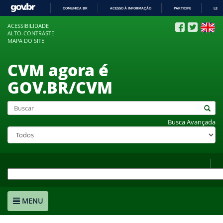
COMUNICA BR
ACESSO À INFORMAÇÃO
PARTICIPE
LEGI
IR
ACESSIBILIDADE
PARA
ALTO-CONTRASTE
O
MAPA DO SITE
CONTEÚDO
CVM agora é
GOV.BR/CVM
Busca Avançada
MENU