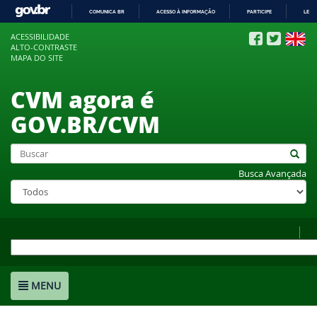
COMUNICA BR
ACESSO À INFORMAÇÃO
PARTICIPE
LEGI
IR
ACESSIBILIDADE
PARA
ALTO-CONTRASTE
O
MAPA DO SITE
CONTEÚDO
CVM agora é
GOV.BR/CVM
Busca Avançada
MENU