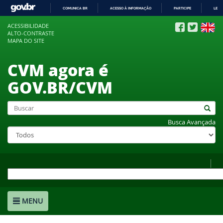
COMUNICA BR
ACESSO À INFORMAÇÃO
PARTICIPE
LEGI
IR
ACESSIBILIDADE
PARA
ALTO-CONTRASTE
O
MAPA DO SITE
CONTEÚDO
CVM agora é
GOV.BR/CVM
Busca Avançada
MENU