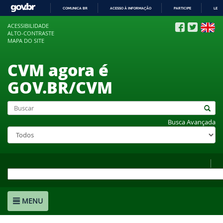
COMUNICA BR
ACESSO À INFORMAÇÃO
PARTICIPE
LEGI
IR
ACESSIBILIDADE
PARA
ALTO-CONTRASTE
O
MAPA DO SITE
CONTEÚDO
CVM agora é
GOV.BR/CVM
Busca Avançada
MENU