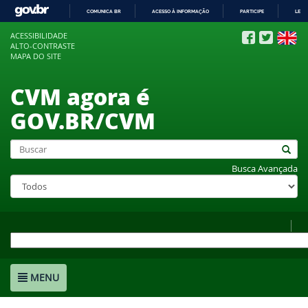
COMUNICA BR
ACESSO À INFORMAÇÃO
PARTICIPE
LEGI
IR
ACESSIBILIDADE
PARA
ALTO-CONTRASTE
O
MAPA DO SITE
CONTEÚDO
CVM agora é
GOV.BR/CVM
Busca Avançada
MENU