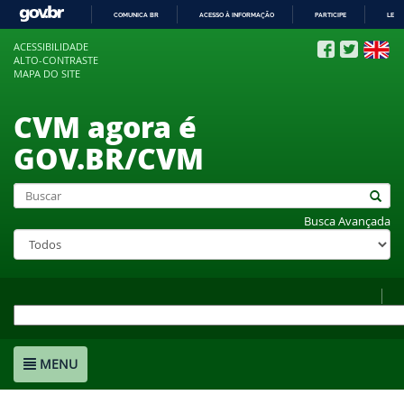
COMUNICA BR
ACESSO À INFORMAÇÃO
PARTICIPE
LEGI
IR
ACESSIBILIDADE
PARA
ALTO-CONTRASTE
O
MAPA DO SITE
CONTEÚDO
CVM agora é
GOV.BR/CVM
Busca Avançada
MENU