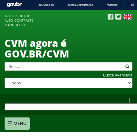
COMUNICA BR
ACESSO À INFORMAÇÃO
PARTICIPE
LEGI
IR
ACESSIBILIDADE
PARA
ALTO-CONTRASTE
O
MAPA DO SITE
CONTEÚDO
CVM agora é
GOV.BR/CVM
Busca Avançada
MENU