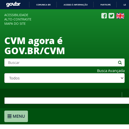
COMUNICA BR
ACESSO À INFORMAÇÃO
PARTICIPE
LEGI
IR
ACESSIBILIDADE
PARA
ALTO-CONTRASTE
O
MAPA DO SITE
CONTEÚDO
CVM agora é
GOV.BR/CVM
Busca Avançada
MENU