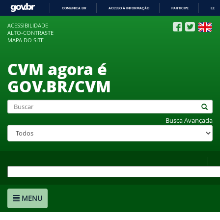
COMUNICA BR
ACESSO À INFORMAÇÃO
PARTICIPE
LEGI
IR
ACESSIBILIDADE
PARA
ALTO-CONTRASTE
O
MAPA DO SITE
CONTEÚDO
CVM agora é
GOV.BR/CVM
Busca Avançada
MENU