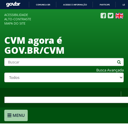
COMUNICA BR
ACESSO À INFORMAÇÃO
PARTICIPE
LEGI
IR
ACESSIBILIDADE
PARA
ALTO-CONTRASTE
O
MAPA DO SITE
CONTEÚDO
CVM agora é
GOV.BR/CVM
Busca Avançada
MENU