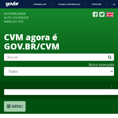
COMUNICA BR
ACESSO À INFORMAÇÃO
PARTICIPE
LEGI
IR
ACESSIBILIDADE
PARA
ALTO-CONTRASTE
O
MAPA DO SITE
CONTEÚDO
CVM agora é
GOV.BR/CVM
Busca Avançada
MENU