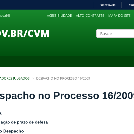
COMUNICA BR
ACE
IR
ACESSIBILIDADE
ALTO-CONTRASTE
MAPA DO SITE
busca
3
PARA
O
CONTEÚDO
OV.BR/CVM
ADORES JULGADOS
DESPACHO NO PROCESSO 16/2009
spacho no Processo 16/200
a
gação de prazo de defesa
do Despacho