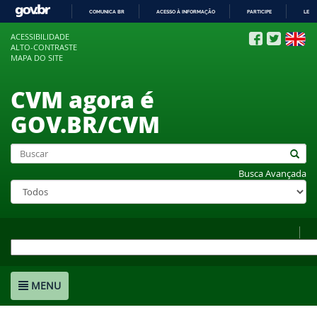
COMUNICA BR
ACESSO À INFORMAÇÃO
PARTICIPE
LEGI
IR
ACESSIBILIDADE
PARA
ALTO-CONTRASTE
O
MAPA DO SITE
CONTEÚDO
CVM agora é
GOV.BR/CVM
Busca Avançada
MENU