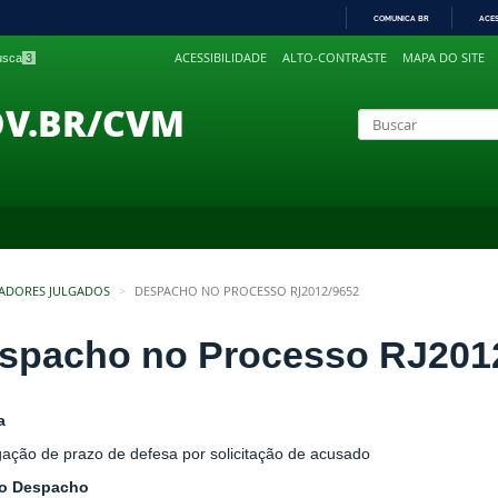
COMUNICA BR
ACE
IR
ACESSIBILIDADE
ALTO-CONTRASTE
MAPA DO SITE
busca
3
PARA
O
CONTEÚDO
OV.BR/CVM
ADORES JULGADOS
DESPACHO NO PROCESSO RJ2012/9652
spacho no Processo RJ201
a
gação de prazo de defesa por solicitação de acusado
do Despacho