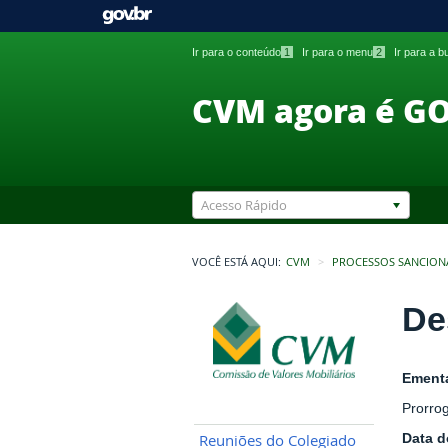
Ir para o conteúdo
1
Ir para o menu
2
Ir para a 
CVM agora é G
Acesso Rápido
VOCÊ ESTÁ AQUI:
CVM
PROCESSOS SANCION
De
Ement
Prorro
Data 
Reuniões do Colegiado