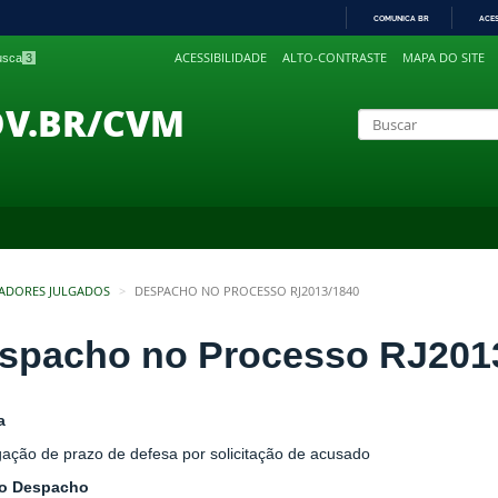
COMUNICA BR
ACE
IR
ACESSIBILIDADE
ALTO-CONTRASTE
MAPA DO SITE
busca
3
PARA
O
CONTEÚDO
OV.BR/CVM
ADORES JULGADOS
DESPACHO NO PROCESSO RJ2013/1840
spacho no Processo RJ201
a
gação de prazo de defesa por solicitação de acusado
do Despacho