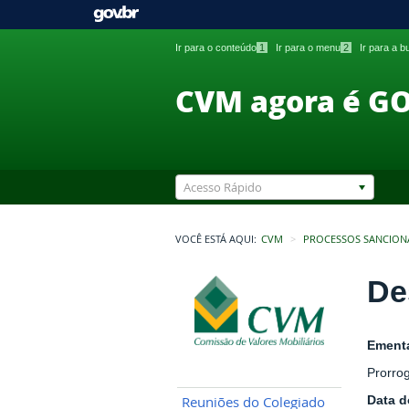
Ir para o conteúdo
1
Ir para o menu
2
Ir para a 
CVM agora é G
Acesso Rápido
VOCÊ ESTÁ AQUI:
CVM
PROCESSOS SANCION
De
Ement
Prorro
Data 
Reuniões do Colegiado