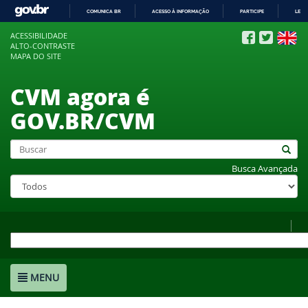
COMUNICA BR
ACESSO À INFORMAÇÃO
PARTICIPE
LEGI
IR
ACESSIBILIDADE
PARA
ALTO-CONTRASTE
O
MAPA DO SITE
CONTEÚDO
CVM agora é
GOV.BR/CVM
Busca Avançada
MENU