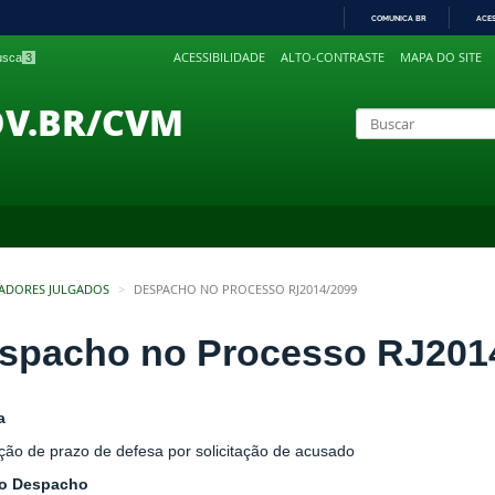
COMUNICA BR
ACE
IR
ACESSIBILIDADE
ALTO-CONTRASTE
MAPA DO SITE
busca
3
PARA
O
CONTEÚDO
OV.BR/CVM
ADORES JULGADOS
DESPACHO NO PROCESSO RJ2014/2099
spacho no Processo RJ201
a
ção de prazo de defesa por solicitação de acusado
do Despacho