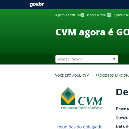
Ir para o conteúdo
1
Ir para o menu
2
Ir para a 
CVM agora é G
Acesso Rápido
VOCÊ ESTÁ AQUI:
CVM
PROCESSOS SANCION
De
Ement
Devolu
Data 
Reuniões do Colegiado