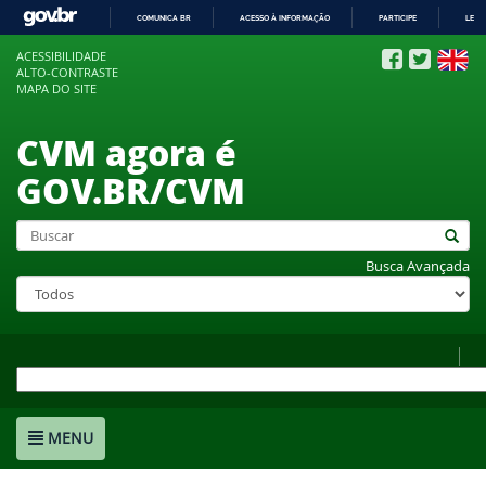
COMUNICA BR
ACESSO À INFORMAÇÃO
PARTICIPE
LEGI
IR
ACESSIBILIDADE
PARA
ALTO-CONTRASTE
O
MAPA DO SITE
CONTEÚDO
CVM agora é
GOV.BR/CVM
Busca Avançada
MENU