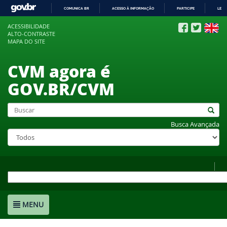
COMUNICA BR
ACESSO À INFORMAÇÃO
PARTICIPE
LEGI
IR
ACESSIBILIDADE
PARA
ALTO-CONTRASTE
O
MAPA DO SITE
CONTEÚDO
CVM agora é
GOV.BR/CVM
Busca Avançada
MENU