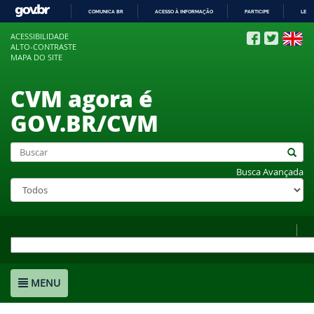
COMUNICA BR
ACESSO À INFORMAÇÃO
PARTICIPE
LEGI
IR
ACESSIBILIDADE
PARA
ALTO-CONTRASTE
O
MAPA DO SITE
CONTEÚDO
CVM agora é
GOV.BR/CVM
Busca Avançada
MENU