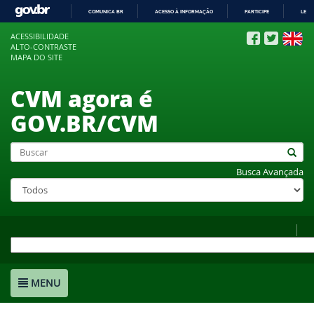
COMUNICA BR
ACESSO À INFORMAÇÃO
PARTICIPE
LEGI
IR
ACESSIBILIDADE
PARA
ALTO-CONTRASTE
O
MAPA DO SITE
CONTEÚDO
CVM agora é
GOV.BR/CVM
Busca Avançada
MENU