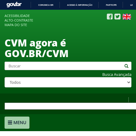
COMUNICA BR
ACESSO À INFORMAÇÃO
PARTICIPE
LEGI
IR
ACESSIBILIDADE
PARA
ALTO-CONTRASTE
O
MAPA DO SITE
CONTEÚDO
CVM agora é
GOV.BR/CVM
Busca Avançada
MENU