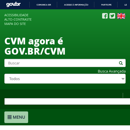
COMUNICA BR
ACESSO À INFORMAÇÃO
PARTICIPE
LEGI
IR
ACESSIBILIDADE
PARA
ALTO-CONTRASTE
O
MAPA DO SITE
CONTEÚDO
CVM agora é
GOV.BR/CVM
Busca Avançada
MENU