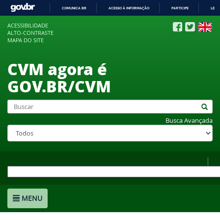
COMUNICA BR
ACESSO À INFORMAÇÃO
PARTICIPE
LEGI
IR
ACESSIBILIDADE
PARA
ALTO-CONTRASTE
O
MAPA DO SITE
CONTEÚDO
CVM agora é
GOV.BR/CVM
Busca Avançada
MENU